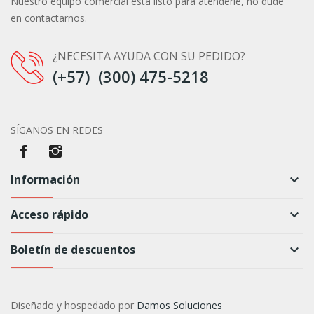
Nuestro equipo comercial está listo para atenderle, no dude
en contactarnos.
¿NECESITA AYUDA CON SU PEDIDO?
(+57) (300) 475-5218
SÍGANOS EN REDES
Información
keyboard_arrow_down
Acceso rápido
keyboard_arrow_down
Boletín de descuentos
keyboard_arrow_down
Diseñado y hospedado por
Damos Soluciones