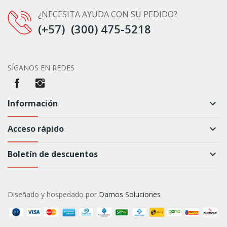
¿NECESITA AYUDA CON SU PEDIDO?
(+57) (300) 475-5218
SÍGANOS EN REDES
Información
keyboard_arrow_down
Acceso rápido
keyboard_arrow_down
Boletín de descuentos
keyboard_arrow_down
Diseñado y hospedado por
Damos Soluciones