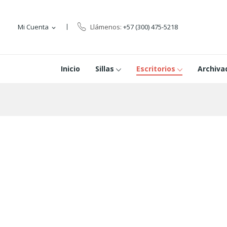
Mi Cuenta
Llámenos:
+57 (300) 475-5218
expand_more
Inicio
Sillas
Escritorios
Archiva